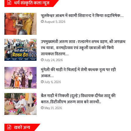
धर्म संस्कृति कला न्यूज
भूलकेश्वर आश्रम में स्वामी शिवानन्द ने किया रुद्राभिषेक…
August 5, 2026
उपमुख्यमंत्री अरुण साव : एल्डरमेन शपथ ग्रहण, श्री जगन्नाथ
रथ यात्रा, वनमहोत्सव एवं स्कूली छात्राओं को किये
सायकल वितरण…
July 24, 2026
मुंगेली की माही ने भिलाई में सेमी कत्थक नृत्य पर रही
अव्वल…
July 6, 2026
बैल गाड़ी में निकली (दूल्हे ) विधायक दीपेश साहू की
बरात..डिप्टीसीएम अरुण साव बने सारथी..
May 31, 2026
खबरें अन्य