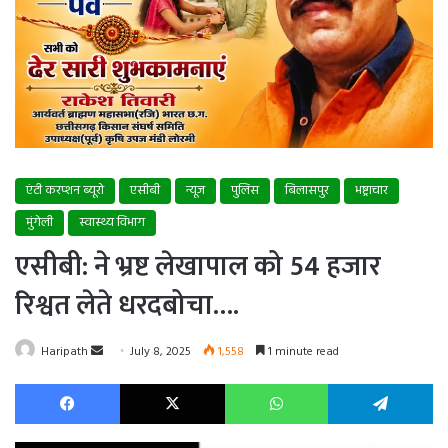
एंटी करप्शन ब्यूरो
एसीबी
न्यूज
पुलिस
बिलासपुर
भष्ट्राचार
मुंगेली
स्वास्थ्य विभाग
एसीबी: ने भ्रष्ट लेखापाल को 54 हजार
रिश्वत लेते धरदबोचा….
Send
Haripath
July 8, 2025
1,558
1 minute read
an
Facebook
X
WhatsApp
Te
email