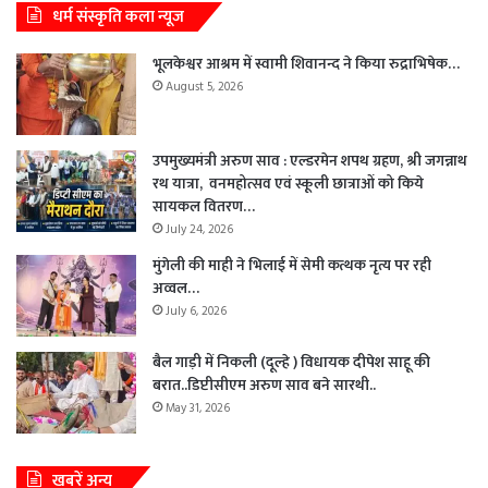
धर्म संस्कृति कला न्यूज
भूलकेश्वर आश्रम में स्वामी शिवानन्द ने किया रुद्राभिषेक…
August 5, 2026
उपमुख्यमंत्री अरुण साव : एल्डरमेन शपथ ग्रहण, श्री जगन्नाथ
रथ यात्रा, वनमहोत्सव एवं स्कूली छात्राओं को किये
सायकल वितरण…
July 24, 2026
मुंगेली की माही ने भिलाई में सेमी कत्थक नृत्य पर रही
अव्वल…
July 6, 2026
बैल गाड़ी में निकली (दूल्हे ) विधायक दीपेश साहू की
बरात..डिप्टीसीएम अरुण साव बने सारथी..
May 31, 2026
खबरें अन्य