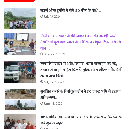
स्टार्स ऑफ टुमॉरो ने रोपे 50 नीम के पौधे…
July 15, 2024
जिले में 01 नवम्बर से की जाएगी धान की खरीदी, सभी
तैयारियां पूरी एक लाख से अधिक पंजीकृत किसान बेचेंगे
धान…
October 31, 2023
स्कार्पियो वाहन से अवैध रूप से शराब परिवहन कर रहे,
तस्कर से वाहन सहित चिल्फी पुलिस ने 9 लीटर अवैध देशी
शराब जप्त किये..
August 4, 2023
सुरक्षित वनक्षेत्र: से संयुक्त टीम ने 30 एकड़ भूमि से हटाया
अतिक्रमण..
June 18, 2025
अशासकीय विद्यालय कल्याण संघ के
संभाग स्तरीय प्रवक्ता
बने
सुनील लहरे
…