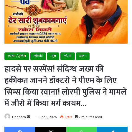
क्राईम /पुलिस
चिल्फी
न्यूज
लोरमी
वाहन
हादसे पर सस्पेंस! संदिग्ध जख्म की
हकीकत जानने डॉक्टरो ने पीएम के लिए
सिम्स किया रवाना! लोरमी पुलिस ने मामले
में जीरो में किया मर्ग कायम…
Send
Haripath
June 1, 2026
3,999
2 minutes read
an
Facebook
X
WhatsApp
Te
email