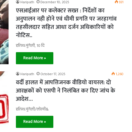
Haripath
December 10, 2025
931
एसआईआर पर कलेक्टर सख्त : निर्देशों का
अनुपालन नही होने एवं धीमी प्रगति पर जरहागांव
तहसीलदार सहित आधा दर्जन अधिकारियों को
नोटिस..
हरिपथ:मुंगेली, 10 दि
Read More »
Haripath
October 17, 2025
1,260
वर्दी हालत में आपत्तिजनक वीडियो वायरल: दो
आरक्षकों को एसपी ने निलंबित कर दिए जांच के
आदेश…
हरिपथ:मुंगेली/लोरमी&
Read More »