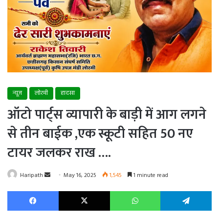
न्यूज
लोरमी
हादसा
ऑटो पार्ट्स व्यापारी के बाड़ी में आग लगने
से तीन बाईक ,एक स्कूटी सहित 50 नए
टायर जलकर राख ….
Send
Haripath
May 16, 2025
1,545
1 minute read
an
Facebook
X
WhatsApp
Te
email