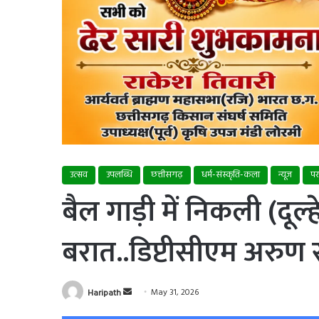
उत्सव
उपलब्धि
छत्तीसगढ़
धर्म-संस्कृति-कला
न्यूज
पर
बैल गाड़ी में निकली (दूल
बरात..डिप्टीसीएम अरुण 
Send
Haripath
May 31, 2026
an