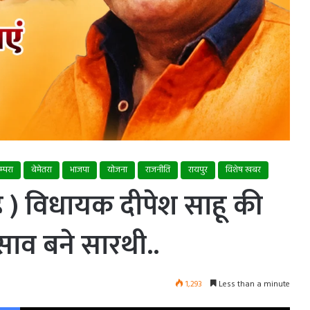
म्परा
बेमेतरा
भाजपा
योजना
राजनीति
रायपुर
विशेष खबर
्हे ) विधायक दीपेश साहू की
साव बने सारथी..
1,293
Less than a minute
Facebook
X